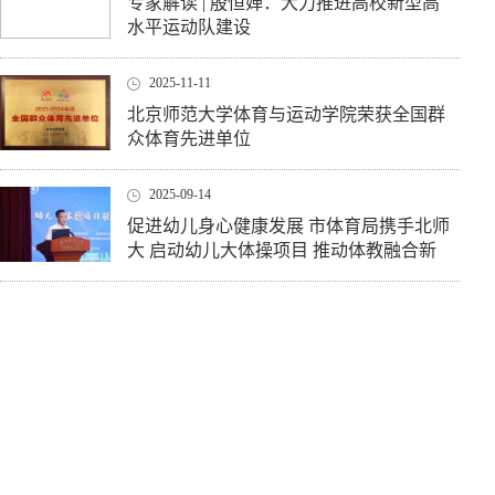
专家解读 | 殷恒婵：大力推进高校新型高
水平运动队建设
2025-11-11
北京师范大学体育与运动学院荣获全国群
众体育先进单位
2025-09-14
促进幼儿身心健康发展 市体育局携手北师
大 启动幼儿大体操项目 推动体教融合新
路径