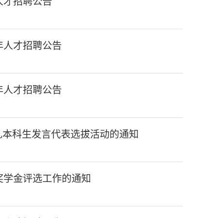
人才招聘公告
年人才招聘公告
年人才招聘公告
典礼本科生发言代表选拔活动的通知
育奖学金评选工作的通知