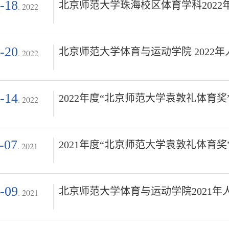
-18
北京师范大学珠海校区体育学科2022
. 2022
-20
北京师范大学体育与运动学院 2022
. 2022
-14
2022年度“北京师范大学袁敦礼体育奖
. 2022
-07
2021年度“北京师范大学袁敦礼体育奖
. 2021
-09
北京师范大学体育与运动学院2021年
. 2021