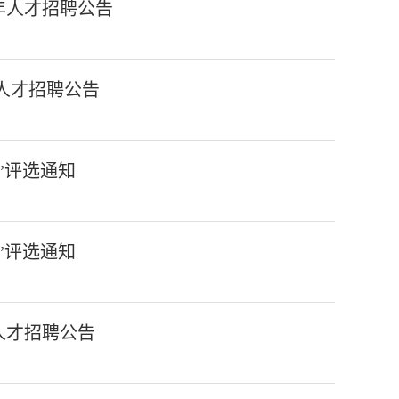
年人才招聘公告
年人才招聘公告
”评选通知
”评选通知
人才招聘公告