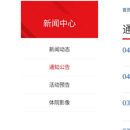
首
新闻中心
04
新闻动态
通知公告
04
活动预告
03
体院影像