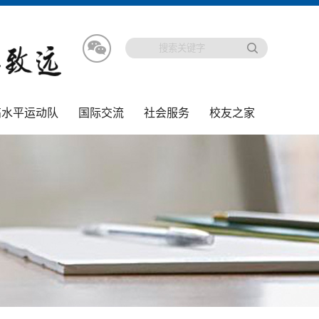
高水平运动队
国际交流
社会服务
校友之家