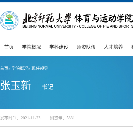
首页
学院概况
学科建设
师资队伍
人才培养
首页
»
学院概况
» 现任领导
张玉新
书记
发布时间：2021-11-23 浏览量：
5831