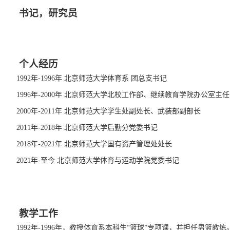
书记，研究员
个人经历
1992年-1996年 北京师范大学体育系 团总支书记
1996年-2000年 北京师范大学北校工作部、继续教育学院办公室主任
2000年-2011年 北京师范大学学生处副处长、武装部副部长
2011年-2018年 北京师范大学后勤分党委书记
2018年-2021年 北京师范大学国有资产管理处处长
2021年-至今 北京师范大学体育与运动学院党委书记
教学工作
1992年-1996年，教授体育系本科生“篮球”专项课，并担任男篮教练