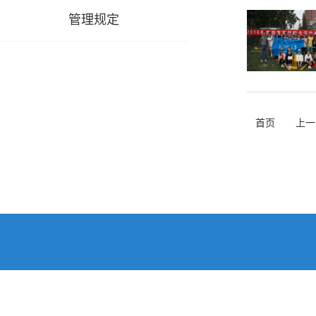
管理规定
首页
上一