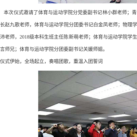
本次仪式邀请了体育与运动学院分党委副书记林小群老师；青
长赵九歌老师，体育与运动学院分团委书记白金凤老师；物理
沛老师，
2018
级本科生班主任陈新萌老师；体育与运动学院学
言师兄；体育与运动学院分团委副书记关媛师姐。
仪式伊始，全场起立，奏唱团歌，重温入团誓词