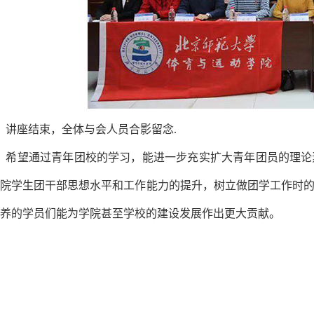
讲座结束，全体与会人员合影留念.
希望通过青年团校的学习，能进一步充实扩大青年团员的理论
院学生团干部思想水平和工作能力的提升，树立做团学工作时
养的学员们能为学院甚至学校的建设发展作出更大贡献。