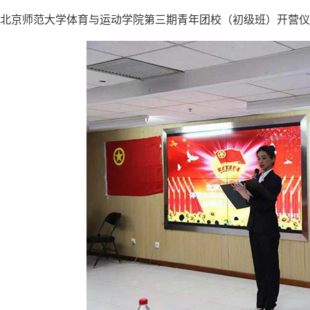
北京师范大学体育与运动学院第三期青年团校（初级班）开营仪