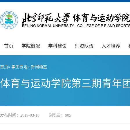
首页
学院概况
学科建设
师资队伍
人才培养
首页
»
学生园地
» 新闻动态
体育与运动学院第三期青年
发布时间：2019-03-18 浏览量：
905