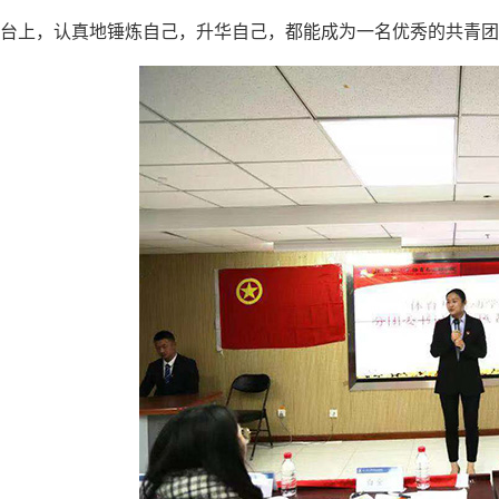
台上，认真地锤炼自己，升华自己，都能成为一名优秀的共青团