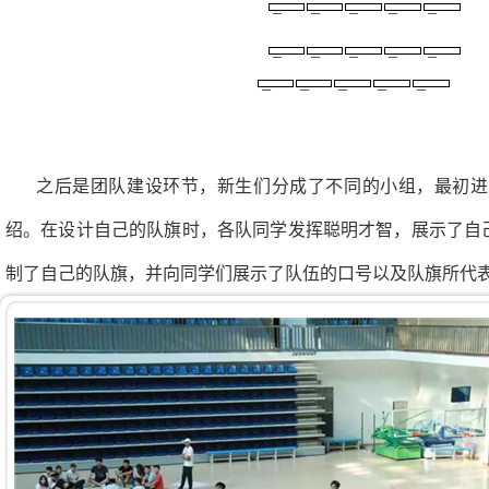
_
_
_
_
_
_
_
_
_
_
_
_
_
_
_
之后是团队建设环节，新生们分成了不同的小组，最初进
绍。在设计自己的队旗时，各队同学发挥聪明才智，展示了自
制了自己的队旗，并向同学们展示了队伍的口号以及队旗所代