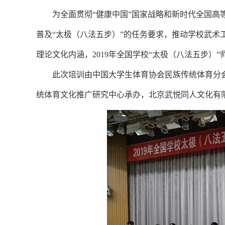
为全面贯彻“健康中国”国家战略和新时代全国
普及“太极（八法五步）”的任务要求，推动学校武术
理论文化内涵，2019年全国学校“太极（八法五步）”
此次培训由中国大学生体育协会民族传统体育分
统体育文化推广研究中心承办，北京武悦同人文化有