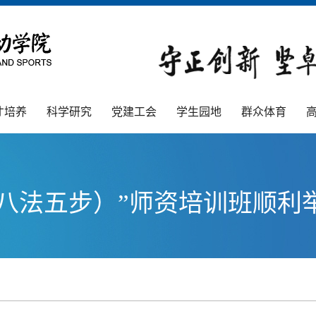
才培养
科学研究
党建工会
学生园地
群众体育
（八法五步）”师资培训班顺利