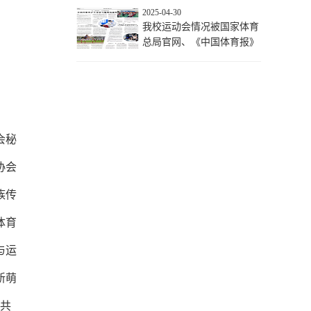
生
2025-04-30
我校运动会情况被国家体育
总局官网、《中国体育报》
宣传报导
会秘
协会
族传
体育
与运
新萌
，共