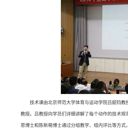
技术课由北京师范大学体育与运动学院吕韶钧教
教授。吕教授向学员们详细讲解了每个动作的技术规
思博士和陈新萌博士通过分组教学、组内评比等方式