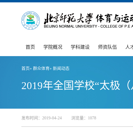
首页
学院概况
学科建设
师资队伍
人
首页
»
群众体育
» 新闻动态
2019年全国学校“太极
发布时间：2019-04-24 浏览量：
1078