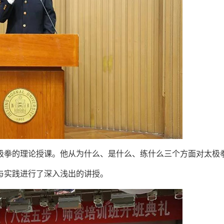
极拳的理论授课。他从为什么、是什么、练什么三个方面对太极
与实践进行了深入浅出的讲授。