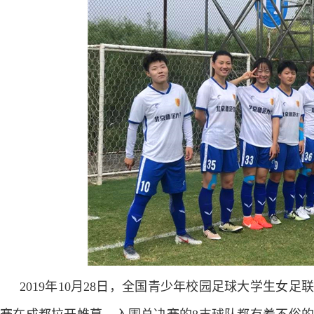
2019
年
10
月
28
日，全国青少年校园足球大学生女足联