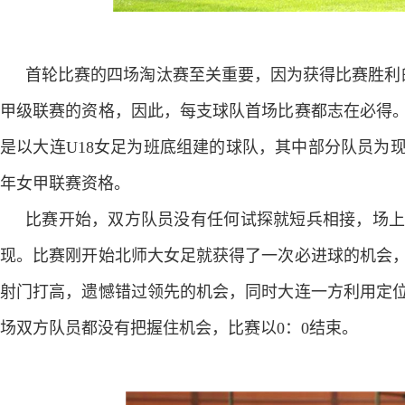
首轮比赛的四场淘汰赛至关重要，因为获得比赛胜利
甲级联赛的资格，因此，每支球队首场比赛都志在必得
是以大连
U18
女足为班底组建的球队，其中部分队员为
年女甲联赛资格。
比赛开始，双方队员没有任何试探就短兵相接，场
现。比赛刚开始北师大女足就获得了一次必进球的机会
射门打高，遗憾错过领先的机会，同时大连一方利用定
场双方队员都没有把握住机会，比赛以
0
：
0
结束。