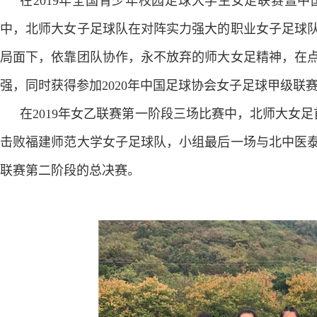
在
2019
年全国青少年校园足球大学生女足联赛暨中
中，北师大女子足球队在对阵实力强大的职业女子足球
局面下，依靠团队协作，永不放弃的师大女足精神，在
强，同时获得参加
2020
年中国足球协会女子足球甲级联
在
2019
年女乙联赛第一阶段三场比赛中，北师大女足
击败福建师范大学女子足球队，小组最后一场与北中医
联赛第二阶段的总决赛。