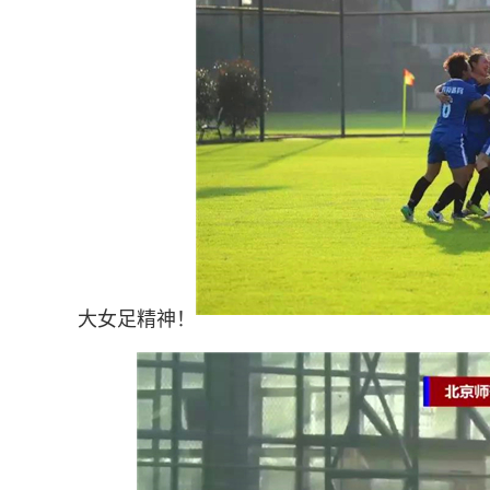
大女足精神！