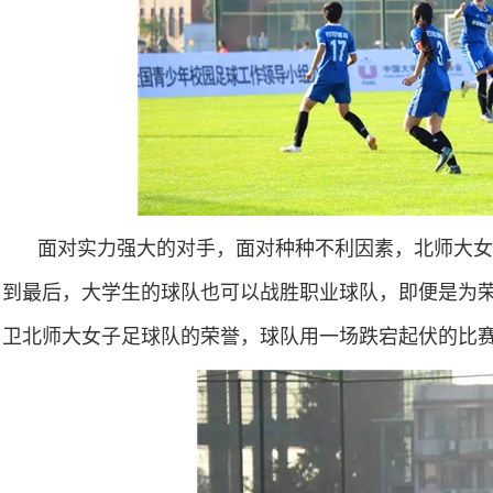
面对实力强大的对手，面对种种不利因素，北师大女
到最后，大学生的球队也可以战胜职业球队，即便是为
卫北师大女子足球队的荣誉，球队用一场跌宕起伏的比