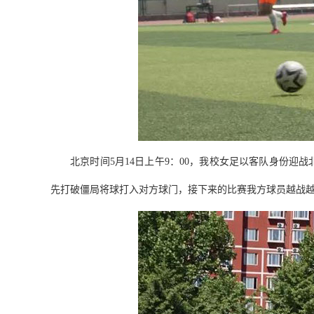
北京时间5月14日上午9：00，我校女足以客队身份迎
先打破僵局将球打入对方球门，接下来的比赛我方球员越战越