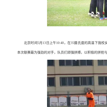
北京时间5月13日上午10:40，在35摄氏度的高温
本次联赛最为强劲的对手，队员们顽强拼搏，以积极的拼抢与