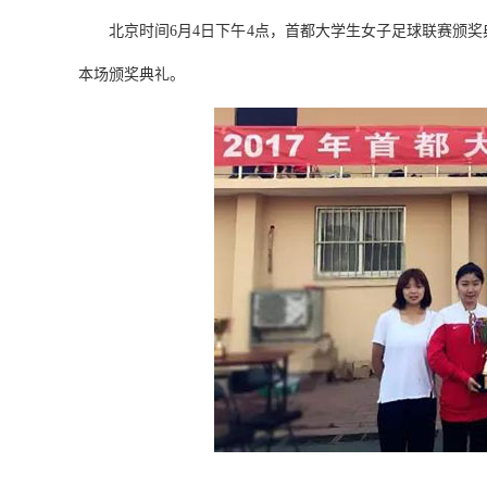
北京时间6月4日下午4点，首都大学生女子足球联赛颁
本场颁奖典礼。