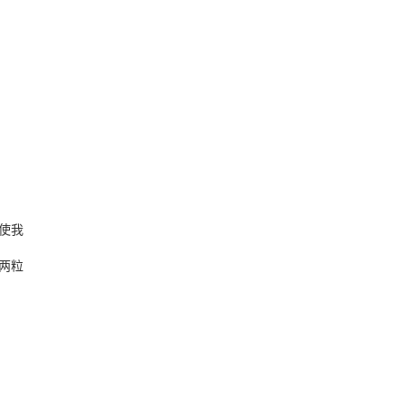
使我
两粒