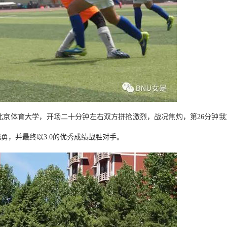
战北京体育大学，开场二十分钟左右双方拼抢激烈，战况焦灼，第26分钟我
勇，并最终以3:0的优秀成绩战胜对手。