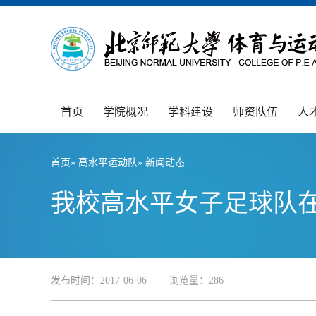
首页
学院概况
学科建设
师资队伍
人
首页
»
高水平运动队
» 新闻动态
我校高水平女子足球队在
发布时间：2017-06-06 浏览量：
286