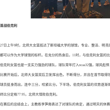
首战伯克利
27日上午9时，北师大女篮抵达了斯坦福大学的球馆，专业、整洁、明
都可以作为大学球馆的标杆。在充分的热身后，11时，与伯克利女篮的
伯克利女篮也是一支实力强劲的球队，球队常年打入ncaa32强，球风彪
比赛开始后，北师大女篮双后卫发挥出色，不断得分，并且在首节取得
球员挺身而出，连中三分，咬紧比分。下半场，伯克利女篮的优势逐渐
终比分定格77:95，北师大惜败伯克利。
在赛后的总结会上，主教练李笋南表达了对球队的肯定，通过明天的休赛