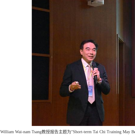
William Wai-nam Tsang教授报告
主题为“Short-term Tai Chi Training May Benef