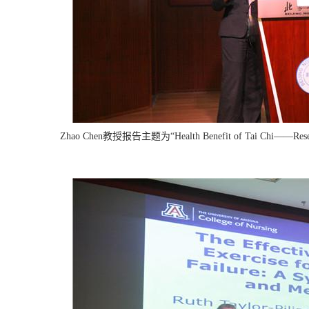
Zhao Chen教授报告
主题为“Health Benefit of Tai Chi——Resea