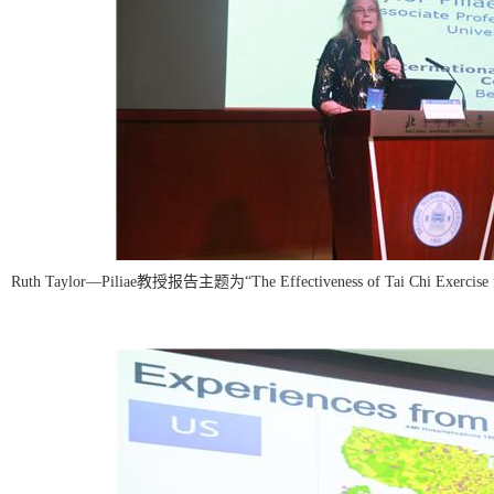
Ruth Taylor—Piliae教授报告
主题为“The Effectiveness of Tai Chi Exercise f