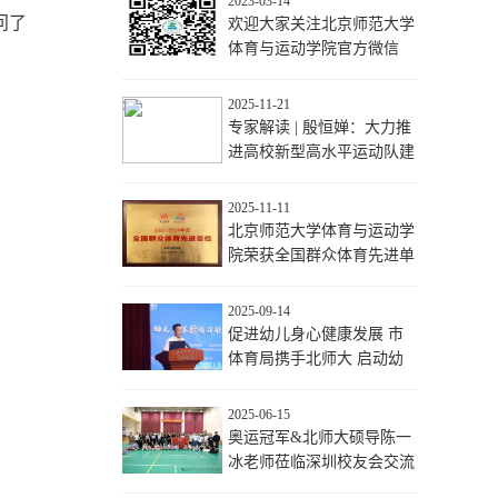
2023-03-14
问了
欢迎大家关注北京师范大学
体育与运动学院官方微信
2025-11-21
专家解读 | 殷恒婵：大力推
进高校新型高水平运动队建
设
2025-11-11
北京师范大学体育与运动学
院荣获全国群众体育先进单
位
2025-09-14
促进幼儿身心健康发展 市
体育局携手北师大 启动幼
儿大体操项目 推动体教融
合新路径
2025-06-15
奥运冠军&北师大硕导陈一
冰老师莅临深圳校友会交流
分享—鹏城聚首共话体育人