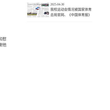
生
2025-04-30
我校运动会情况被国家体育
总局官网、《中国体育报》
宣传报导
和慰
谢他