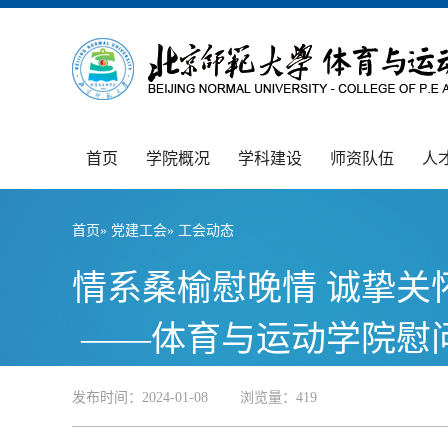
首页
学院概况
学科建设
师资队伍
人
首页
»
党建工会
» 工会动态
情系桑榆慰晚情 诚挚关
——体育与运动学院慰
发布时间：2024-01-08 浏览量：
419