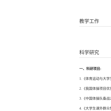
教学工作
科学研究
一、科研项目:
1.《体育运动与大
2.《我国体操项目
3.《中国体操队备
4.《大学生课外群