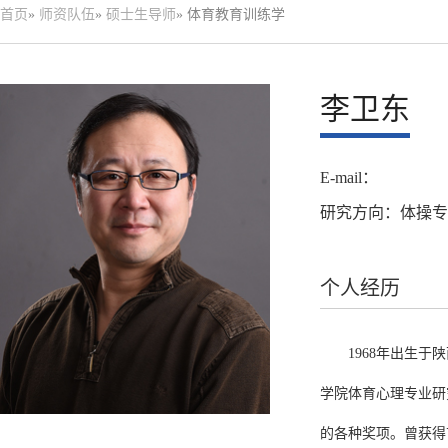
首页
»
师资队伍
»
硕士生导师
» 体育教育训练学
李卫东
E-mail：
研究方向：体操专
个人经历
1968年出生于
学院体育心理专业研
的各种奖项。曾获得