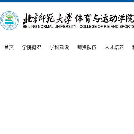
首页
学院概况
学科建设
师资队伍
人才培养