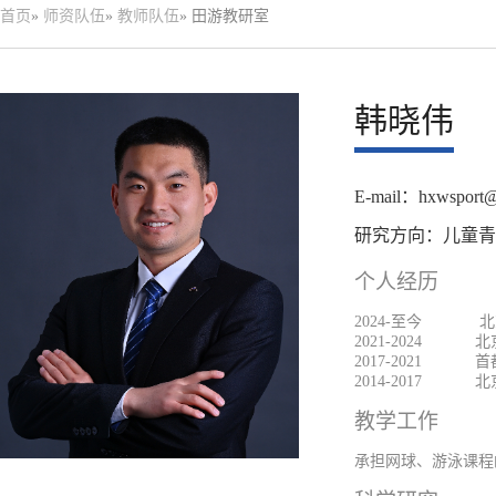
首页
»
师资队伍
»
教师队伍
» 田游教研室
韩晓伟
E-mail：hxwsport@
研究方向：儿童青
个人经历
2024-至今
2021-20
2017-20
2014-2017
教学工作
承担网球、游泳课程