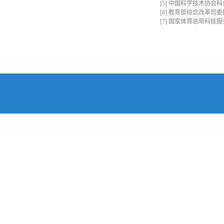
[5]
中国科学技术协会科
[6]
教育部综合改革司委
[7]
国家体育总局科技服