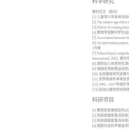
科学研究
期刊论文（部分）
[1]
儿童青少年身体活动
[2]
The relative age effect
[3]
Effects of running-base
[4]
教育学视野中学生运
[5]
Association between fun
[6]
An intervention patter
1
作者
[7]
School-based comprehen
International, 2022,
通讯
[8]
国际幼儿体育研究演
[9]
我国优秀射箭运动员
[10]
全民健身研究进展
[11]
世界各国冬季项目
[12]
1982
—
2017
年国外
[13]
运动心理坚韧对排
科研项目
[1]
教育部发展规划司
20
[2]
科技部国家重点研发
[3]
科技部国家重点研发
[4]
国家社会科学基金项