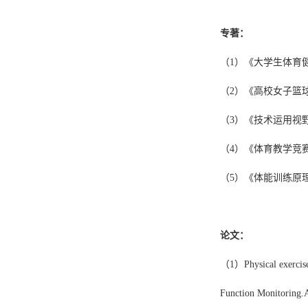
专著：
（1）
《
大学生体育
（2）《高校女子篮球
（
3
）《技术运用视野
（
4
）《体育教学竞赛
（
5
）《体能训练原理
论文：
（
1
）
Physical exercis
Function Monitoring
.