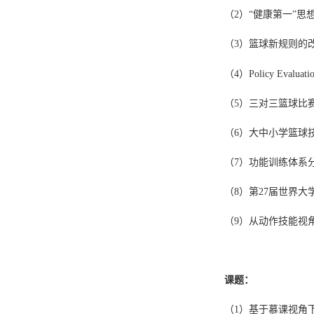
（2）“健康第一”思
（
3
）篮球新规则的
（
4
）Policy Evaluatio
（
5
）三对三篮球比
（
6
）大中小学篮球技
（
7
）功能训练体系分
（
8
）第27届世界大
（
9
）从动作技能视角
课题：
（
1
）
基于慕课视角