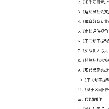
2.《冬季项目青少
3.《运动员社会支
4.《体育教育专业
5.《审核评估视
6.《不同频率振
7.《实战化大练
8.《特警技战术特
9.《现代反恐实
10.《不同频率振
11.《基于区间回
三、代表性著作