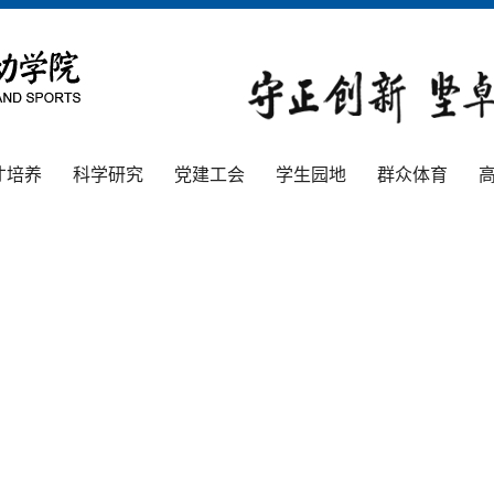
才培养
科学研究
党建工会
学生园地
群众体育