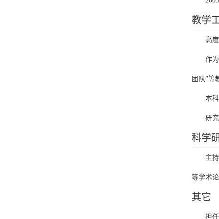
200
教学
高度
作为
团队”
等
本科
研究
科学
主持
等
学术
论
其它
担任