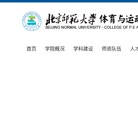
首页
学院概况
学科建设
师资队伍
人