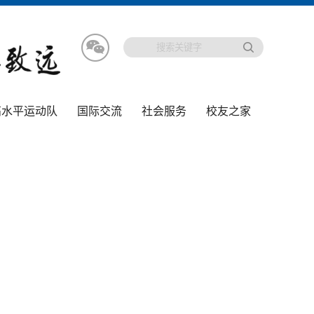
高水平运动队
国际交流
社会服务
校友之家